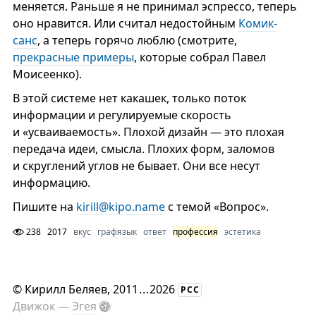
меняется. Раньше я не принимал эспрессо, теперь
оно нравится. Или считал недостойным
Комик-
санс
, а теперь горячо люблю (смотрите,
прекрасные примеры
, которые собрал Павел
Моисеенко).
В этой системе нет какашек, только поток
информации и регулируемые скорость
и «усваиваемость». Плохой дизайн — это плохая
передача идеи, смысла. Плохих форм, заломов
и скруглений углов не бывает. Они все несут
информацию.
Пишите на
kirill@kipo.name
с темой «Вопрос».
238
2017
вкус
графязык
ответ
профессия
эстетика
©
Кирилл Беляев
, 2011
...
2026
РСС
Движок —
Эгея