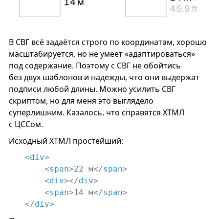
В СВГ всё задаётся строго по координатам, хорошо
масштабируется, но не умеет «адаптироваться»
под содержание. Поэтому c СВГ не обойтись
без двух шаблонов и надежды, что они выдержат
подписи любой длины. Можно усилить СВГ
скриптом, но для меня это выглядело
суперлишним. Казалось, что справятся ХТМЛ
с ЦССом.
Исходный ХТМЛ простейший:
<
div
>
<
span
>
22 м
</
span
>
<
div
>
</
div
>
<
span
>
14 м
</
span
>
</
div
>