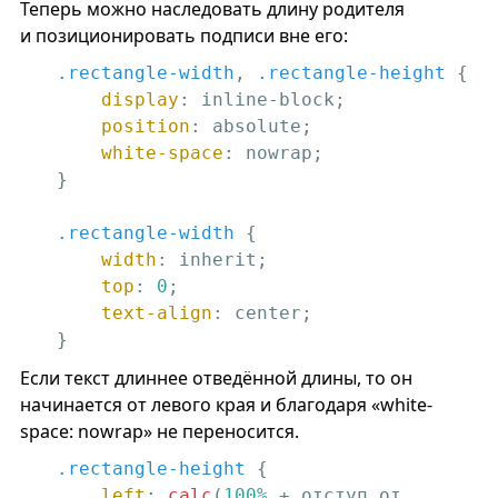
Теперь можно наследовать длину родителя
и позиционировать подписи вне его:
.rectangle-width
, 
.rectangle-height
 {

display
: inline-block;

position
: absolute;

white-space
: nowrap;

}

.rectangle-width
 {

width
: inherit;

top
: 
0
;

text-align
: center;

}
Если текст длиннее отведённой длины, то он
начинается от левого края и благодаря «white-
space: nowrap» не переносится.
.rectangle-height
 {

left
: 
calc
(
100%
 + отступ от 