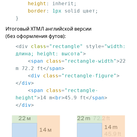
height
: inherit;

border
: 
1px
 solid цвет;

}
Итоговый ХТМЛ английской версии
(без оформления футов):
<div 
class
=
"rectangle"
 style=
"width: 
длина; height: высота"
>

<
span
class
=
"rectangle-width"
>
22 
m 72.2 ft
</
span
>
<
div
class
=
"rectangle-figure"
>
</
div
>
<
span
class
=
"rectangle-
height"
>
14 m
<
br
>
45.9 ft
</
span
>
</
div
>