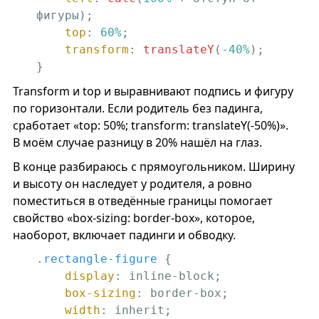
фигуры);

top
: 
60%
;

transform
: 
translateY
(-
40%
);

}
Transform и top и выравнивают подпись и фигуру
по горизонтали. Если родитель без падинга,
сработает «top: 50%; transform: translateY(-50%)».
В моём случае разницу в 20% нашёл на глаз.
В конце разбираюсь с прямоугольником. Ширину
и высоту он наследует у родителя, а ровно
поместиться в отведённые границы помогает
свойство «box-sizing: border-box», которое,
наоборот, включает падинги и обводку.
.rectangle-figure
 {

display
: inline-block;

box-sizing
: border-box;

width
: inherit;
