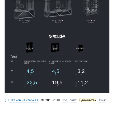
Нет комментариев
201
2018
код
сайт
Туннельтех
язык