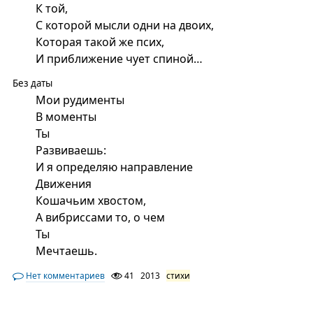
К той,
С которой мысли одни на двоих,
Которая такой же псих,
И приближение чует спиной…
Без даты
Мои рудименты
В моменты
Ты
Развиваешь:
И я определяю направление
Движения
Кошачьим хвостом,
А вибриссами то, о чем
Ты
Мечтаешь.
Нет комментариев
41
2013
стихи