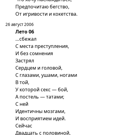
Предпочитаю бегство,
От игривости и кокетства.
26 август 2006
Лето 06
…сбежал
С места преступления,
И без сомнения
Застрял
Сердцем и головой,
С глазами, ушами, ногами
В той,
У которой секс — бой,
А постель — татами;
С ней
Идентичны мозгами,
И восприятием идей.
Сейчас
Двадцать с половиной,