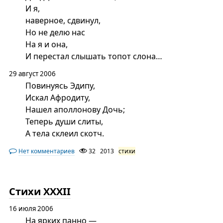
И я,
наверное, сдвинул,
Но не делю нас
На я и она,
И перестал слышать топот слона…
29 август 2006
Повинуясь Эдипу,
Искал Афродиту,
Нашел аполлонову Дочь;
Теперь души слиты,
А тела склеил скотч.
Нет комментариев
32
2013
стихи
Стихи XXXII
16 июля 2006
На ярких панно —