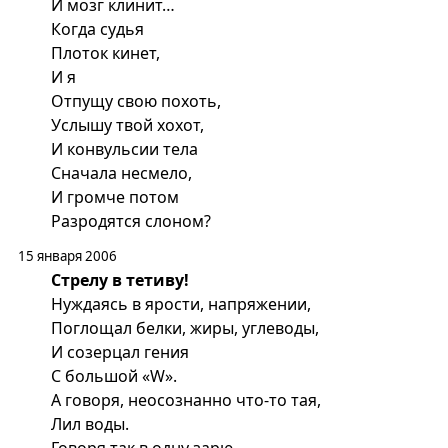
И мозг клинит…
Когда судья
Плоток кинет,
И я
Отпущу свою похоть,
Услышу твой хохот,
И конвульсии тела
Сначала несмело,
И громче потом
Разродятся слоном?
15 января 2006
Стрелу в тетиву!
Нуждаясь в ярости, напряжении,
Поглощал белки, жиры, углеводы,
И созерцал гения
С большой «W».
А говоря, неосознанно что-то тая,
Лил воды.