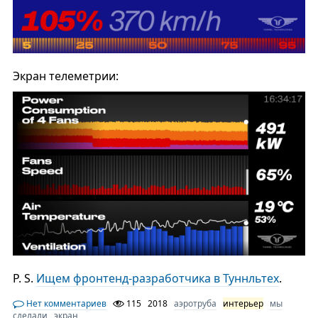
Экран телеметрии:
P. S.
Ищем фронтенд-разработчика в Туннльтех
.
Нет комментариев
115
2018
аэротруба
интерьер
мы
сделали
экран