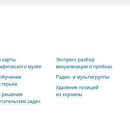
 карты
Экспресс-разбор
афического музея
визуализации о пробках
 обучения
Радио- и мультигруппы
стерьев
Удаление позиций
я решения
из корзины
тательских задач