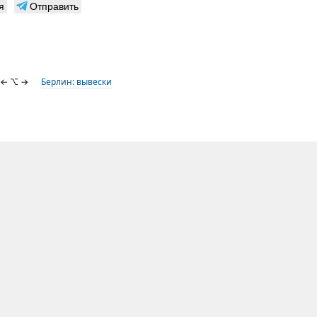
я
Отправить
← ⌥ →
Берлин: вывески