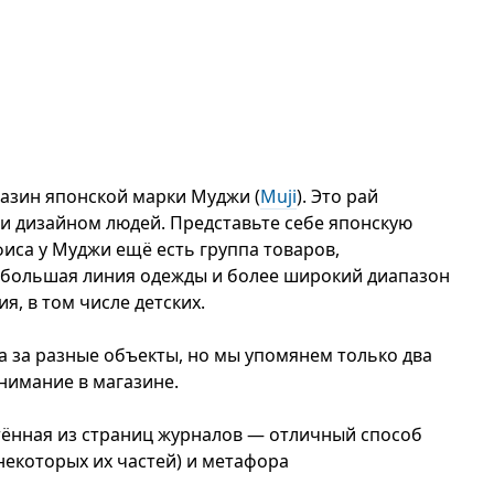
газин японской марки Муджи (
Muji
). Это рай
и дизайном людей. Представьте себе японскую
фиса у Муджи ещё есть группа товаров,
ебольшая линия одежды и более широкий диапазон
я, в том числе детских.
а за разные объекты, но мы упомянем только два
нимание в магазине.
етённая из страниц журналов — отличный способ
некоторых их частей) и метафора